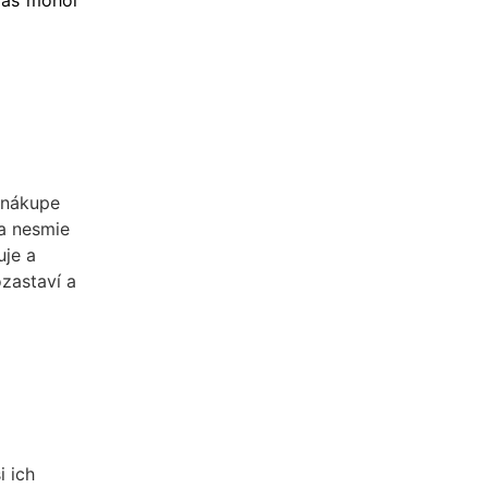
 nákupe
a nesmie
uje a
zastaví a
i ich