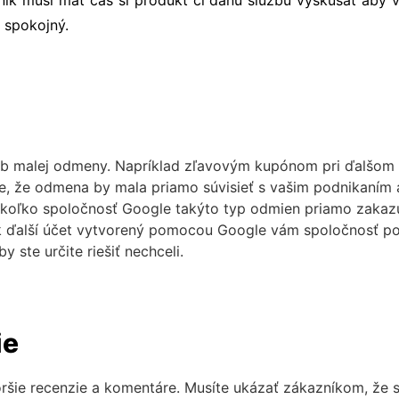
l spokojný.
sľub malej odmeny. Napríklad zľavovým kupónom pri ďalšom
, že odmena by mala priamo súvisieť s vašim podnikaním
 nakoľko spoločnosť Google takýto typ odmien priamo zakaz
vek ďalší účet vytvorený pomocou Google vám spoločnosť po
 ste určite riešiť nechceli.
ie
ršie recenzie a komentáre. Musíte ukázať zákazníkom, že s