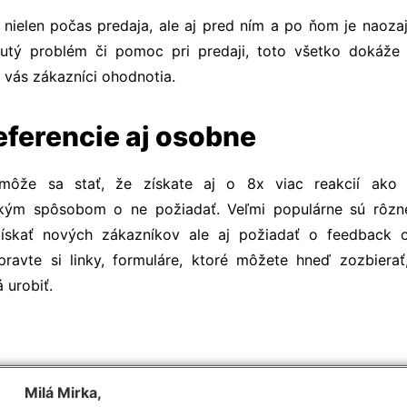
 nielen počas predaja, ale aj pred ním a po ňom je naoza
nutý problém či pomoc pri predaji, toto všetko dokáže 
o vás zákazníci ohodnotia.
referencie aj osobne
môže sa stať, že získate aj o 8x viac reakcií ako 
 akým spôsobom o ne požiadať. Veľmi populárne sú rôzn
získať nových zákazníkov ale aj požiadať o feedback 
pravte si linky, formuláre, ktoré môžete hneď zozbierať
 urobiť.
Milá Mirka,