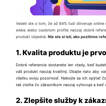
Vedeli ste o tom, že až 84% ľudí dôveruje onli
webe alebo osobnom profile naozaj dobré referen
p
rodukt objedná.
Nie ste si istí, ako pozitívne re
1. Kvalita produktu je prv
Dobré referencie dostanete len vtedy, keď budet
váš produkt naozaj kvalitný. Dbajte nato aby va
všetku svoju pozornosť.
Nebojte sa ich opýtať čo
tak zistíte čo zákazníkom naozaj vyhovuje a keď v
2. Zlepšite služby k záka