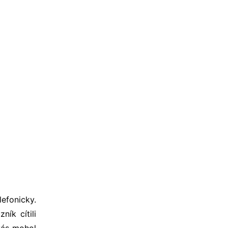
efonicky.
ík cítili
vás mohol