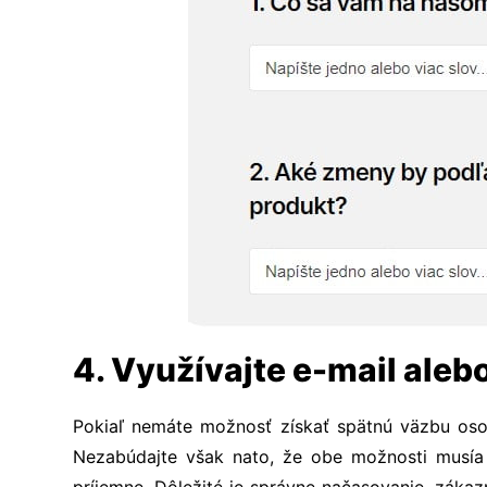
4. Využívajte e-mail aleb
Pokiaľ nemáte možnosť získať spätnú väzbu osobn
Nezabúdajte však nato, že obe možnosti musía b
príjemne.
Dôležité je správne načasovanie, zákaz