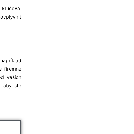
j kľúčová.
ovplyvniť
napríklad
e firemné
od vašich
, aby ste