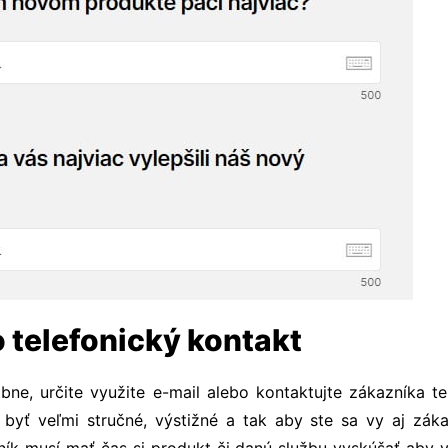
o telefonický kontakt
e, určite využite e-mail alebo kontaktujte zákazníka tel
yť veľmi stručné, výstižné a tak aby ste sa vy aj zákazn
ník musí mať čas si produkt či danú službu vyskúšať aby 