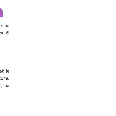
te na
bu či
ak je
 tomu
, iba