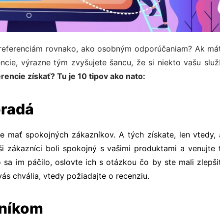
ne referenciám rovnako, ako osobným odporúčaniam?
Ak má
cie, výrazne tým zvyšujete šancu, že si niekto vašu služ
ferencie získať? Tu je 10 tipov ako nato:
oradá
e mať spokojných zákazníkov. A tých získate, len vtedy, 
ši zákazníci boli spokojný s vašimi produktami a venujte
 sa im páčilo, oslovte ich s otázkou čo by ste mali zlepšiť
ás chvália, vtedy požiadajte o recenziu.
zníkom