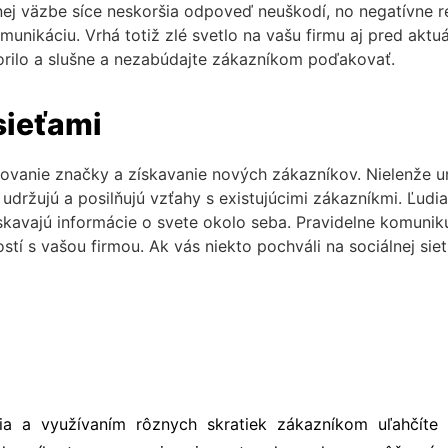
ätnej väzbe síce neskoršia odpoveď neuškodí, no negatívne 
munikáciu. Vrhá totiž zlé svetlo na vašu firmu aj pred aktuá
orilo a slušne a nezabúdajte zákazníkom poďakovať.
sieťami
udovanie značky a získavanie nových zákazníkov. Nielenže 
 udržujú a posilňujú vzťahy s existujúcimi zákazníkmi. Ľudia
získavajú informácie o svete okolo seba. Pravidelne komunik
stí s vašou firmou.
Ak vás niekto pochváli na sociálnej sieti
 a využívaním rôznych skratiek zákazníkom uľahčíte 