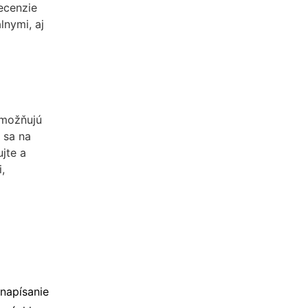
recenzie
lnymi, aj
umožňujú
 sa na
ujte a
,
napísanie